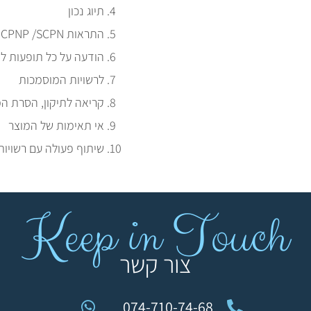
תיוג נכון
התראות CPNP /SCPN
הודעה על כל תופעות לא
לרשויות המוסמכות
קריאה לתיקון, הסרת ה
אי תאימות של המוצר
שיתוף פעולה עם רשויות
Keep in Touch
צור קשר
074-710-74-68